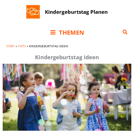
Zum
Kindergeburtstag Planen
Inhalt
springen
Suc
THEMEN
START
»
TIPPS
»
KINDERGEBURTSTAG IDEEN
Kindergeburtstag Ideen