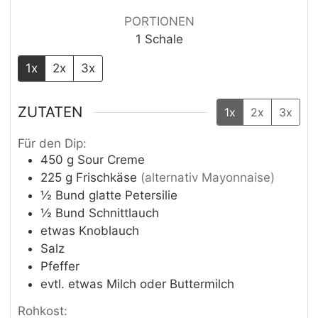
PORTIONEN
1
Schale
1x
2x
3x
ZUTATEN
1x
2x
3x
Für den Dip:
450
g
Sour Creme
225
g
Frischkäse
(alternativ Mayonnaise)
½
Bund
glatte Petersilie
½
Bund
Schnittlauch
etwas
Knoblauch
Salz
Pfeffer
evtl. etwas Milch oder Buttermilch
Rohkost: