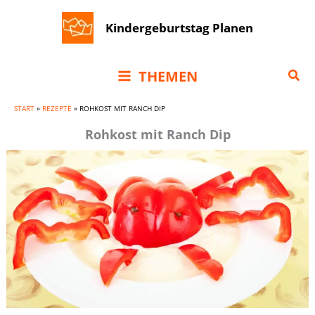
Zum
Kindergeburtstag Planen
Inhalt
springen
Suc
THEMEN
START
»
REZEPTE
»
ROHKOST MIT RANCH DIP
Rohkost mit Ranch Dip