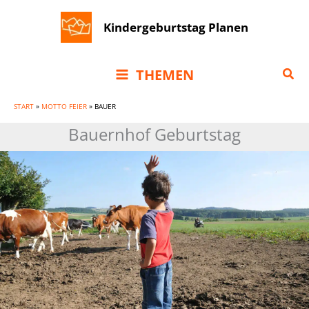
Zum
Kindergeburtstag Planen
Inhalt
springen
Suc
THEMEN
START
»
MOTTO FEIER
»
BAUER
Bauernhof Geburtstag