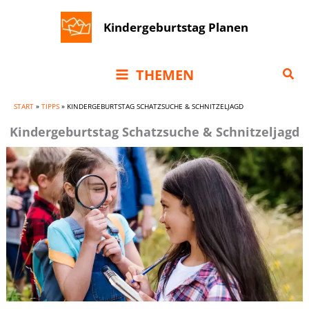
Zum
Kindergeburtstag Planen
Inhalt
springen
Suc
THEMEN
START
»
TIPPS
»
KINDERGEBURTSTAG SCHATZSUCHE & SCHNITZELJAGD
Kindergeburtstag Schatzsuche & Schnitzeljagd