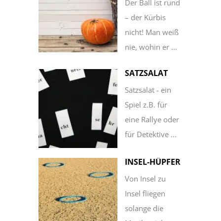
Der Ball ist rund
– der Kürbis
nicht! Man weiß
nie, wohin er ...
SATZSALAT
Satzsalat - ein
Spiel z.B. für
eine Rallye oder
für Detektive ...
INSEL-HÜPFER
Von Insel zu
Insel fliegen
solange die