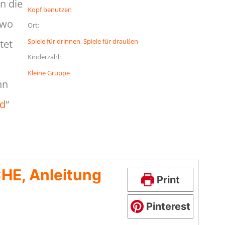
n die
Kopf benutzen
 wo
Ort:
Spiele für drinnen
, 
Spiele für draußen
tet
Kinderzahl:
Kleine Gruppe
nn
gd
“
E, Anleitung
Print
Pinterest