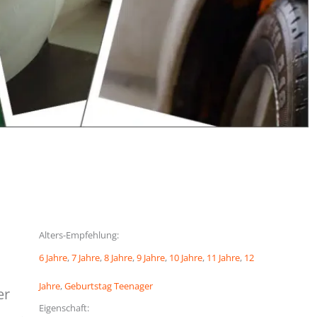
m
Alters-Empfehlung:
6 Jahre
, 
7 Jahre
, 
8 Jahre
, 
9 Jahre
, 
10 Jahre
, 
11 Jahre
, 
12
Jahre
, 
Geburtstag Teenager
er
Eigenschaft: