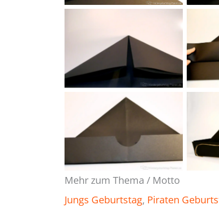
Unt
andere Ecke ebenfalls
Halbkreis ausschneiden
deko
Mehr zum Thema / Motto
Jungs Geburtstag
, 
Piraten Geburts