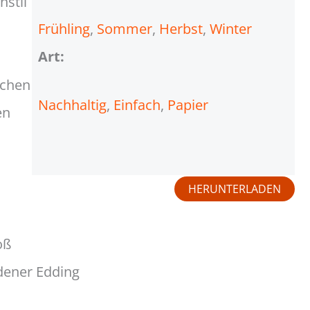
nstil
Frühling
, 
Sommer
, 
Herbst
, 
Winter
Art:
ichen
Nachhaltig
, 
Einfach
, 
Papier
en
HERUNTERLADEN
oß
dener Edding