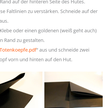
and auf der hinteren Seite des Hutes.
e Faltlinien zu verstärken. Schneide auf der
aus.
lebe oder einen goldenen (weiß geht auch)
n Rand zu gestalten.
-Totenkoepfe.pdf
“ aus und schneide zwei
opf vorn und hinten auf den Hut.
mal quer falten
Ecke zur Mitte
d wieder öffnen
umknicken