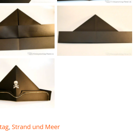
eren Saum hoch
ebenso auf der
falten
Rückseite
rieren und fertig!
tag
, 
Strand und Meer