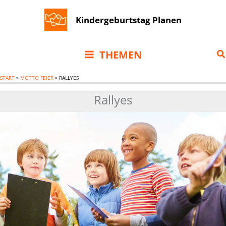
Zum
Kindergeburtstag Planen
Inhalt
springen
S
THEMEN
START
»
MOTTO FEIER
»
RALLYES
Rallyes