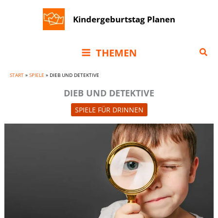
Zum
Kindergeburtstag Planen
Inhalt
springen
Suc
THEMEN
START
»
SPIELE
»
DIEB UND DETEKTIVE
DIEB UND DETEKTIVE
SPIELE FÜR DRINNEN