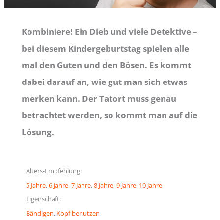
Kombiniere! Ein Dieb und viele Detektive –
bei diesem Kindergeburtstag spielen alle
mal den Guten und den Bösen. Es kommt
dabei darauf an, wie gut man sich etwas
merken kann. Der Tatort muss genau
betrachtet werden, so kommt man auf die
Lösung.
Alters-Empfehlung:
5 Jahre
, 
6 Jahre
, 
7 Jahre
, 
8 Jahre
, 
9 Jahre
, 
10 Jahre
Eigenschaft:
Bändigen
, 
Kopf benutzen