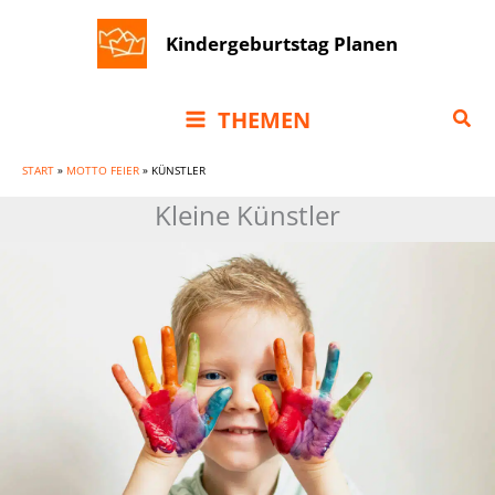
Zum
Kindergeburtstag Planen
Inhalt
springen
Suc
THEMEN
START
»
MOTTO FEIER
»
KÜNSTLER
Kleine Künstler