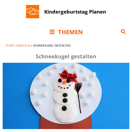
Zum
Kindergeburtstag Planen
Inhalt
springen
Suc
THEMEN
START
»
BASTELN
»
SCHNEEKUGEL GESTALTEN
Schneekugel gestalten