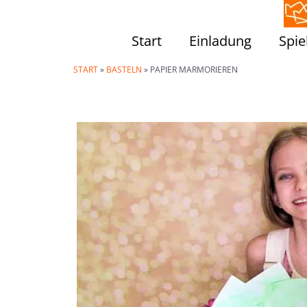
Zum
Inhalt
Start
Einladung
Spie
springen
START
»
BASTELN
»
PAPIER MARMORIEREN