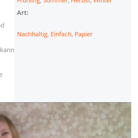
Frühling
, 
Sommer
, 
Herbst
, 
Winter
Art:
nd
Nachhaltig
, 
Einfach
, 
Papier
 kann
e