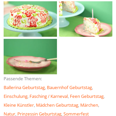
Passende Themen:
Ballerina Geburtstag
, 
Bauernhof Geburtstag
, 
Einschulung
, 
Fasching / Karneval
, 
Feen Geburtstag
, 
Kleine Künstler
, 
Mädchen Geburtstag
, 
Märchen
, 
Natur
, 
Prinzessin Geburtstag
, 
Sommerfest