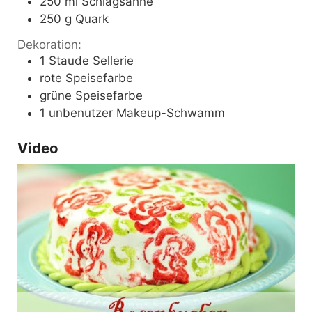
250
ml
Schlagsahne
250
g
Quark
Dekoration:
1
Staude
Sellerie
rote Speisefarbe
grüne Speisefarbe
1
unbenutzer Makeup-Schwamm
Video