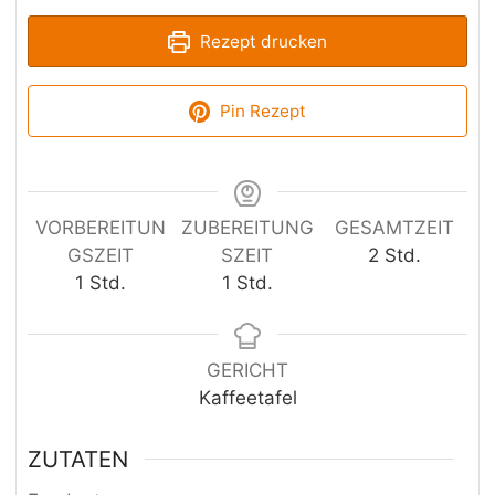
Rezept drucken
Pin Rezept
VORBEREITUN
ZUBEREITUNG
GESAMTZEIT
Stunden
GSZEIT
SZEIT
2
Std.
Stunde
Stunde
1
Std.
1
Std.
GERICHT
Kaffeetafel
ZUTATEN