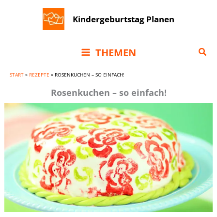
Zum
Kindergeburtstag Planen
Inhalt
springen
Suc
THEMEN
START
»
REZEPTE
»
ROSENKUCHEN – SO EINFACH!
Rosenkuchen – so einfach!