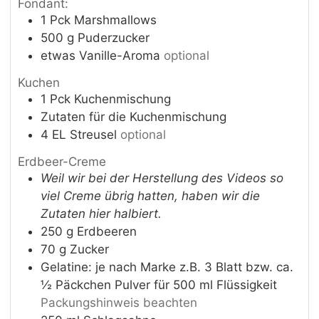
Fondant:
1
Pck
Marshmallows
500
g
Puderzucker
etwas
Vanille-Aroma
optional
Kuchen
1
Pck
Kuchenmischung
Zutaten für die Kuchenmischung
4
EL
Streusel
optional
Erdbeer-Creme
Weil wir bei der Herstellung des Videos so
viel Creme übrig hatten, haben wir die
Zutaten hier halbiert.
250
g
Erdbeeren
70
g
Zucker
Gelatine: je nach Marke z.B. 3 Blatt bzw. ca.
½ Päckchen Pulver für 500 ml Flüssigkeit
Packungshinweis beachten