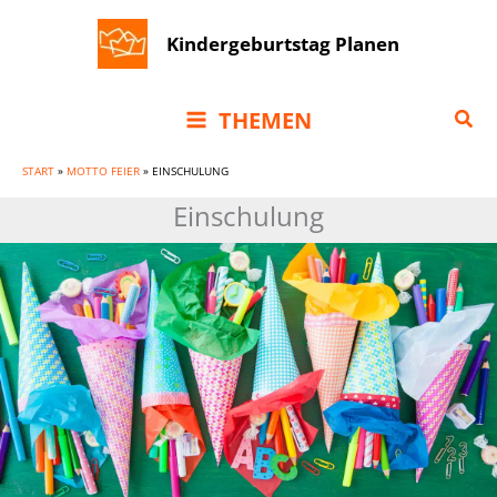
Zum
Kindergeburtstag Planen
Inhalt
springen
Suc
THEMEN
START
»
MOTTO FEIER
»
EINSCHULUNG
Einschulung