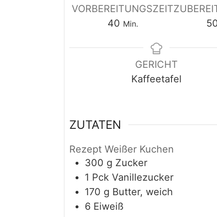
VORBEREITUNGSZEIT
ZUBEREI
Minuten
40
5
Min.
GERICHT
Kaffeetafel
ZUTATEN
Rezept Weißer Kuchen
300
g
Zucker
1
Pck
Vanillezucker
170
g
Butter, weich
6
Eiweiß