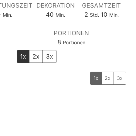
TUNGSZEIT
DEKORATION
GESAMTZEIT
Minuten
Minuten
Stunden
Minuten
0
40
2
10
Min.
Min.
Std.
Min.
PORTIONEN
8
Portionen
1x
2x
3x
1x
2x
3x