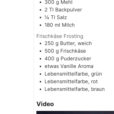
300
g
Mehl
2
Tl
Backpulver
¼
Tl
Salz
180
ml
Milch
Frischkäse Frosting
250
g
Butter, weich
500
g
Frischkäse
400
g
Puderzucker
etwas
Vanille Aroma
Lebensmittelfarbe, grün
Lebensmittelfarbe, rot
Lebensmittelfarbe, braun
Video