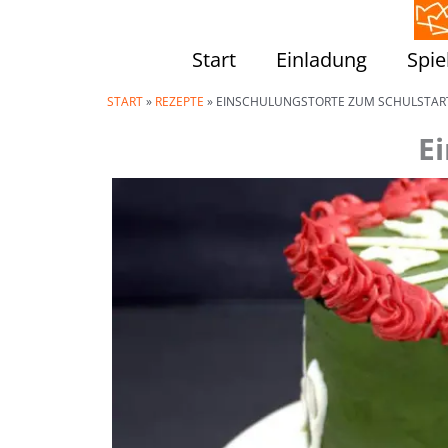
Zum
Inhalt
Start
Einladung
Spie
springen
START
»
REZEPTE
»
EINSCHULUNGSTORTE ZUM SCHULSTAR
E