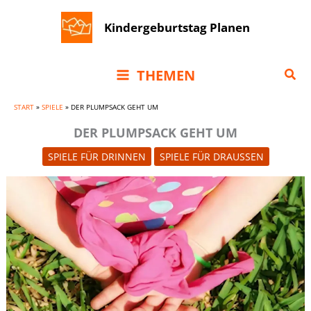
Zum
Kindergeburtstag Planen
Inhalt
springen
Suc
THEMEN
START
»
SPIELE
»
DER PLUMPSACK GEHT UM
DER PLUMPSACK GEHT UM
SPIELE FÜR DRINNEN
SPIELE FÜR DRAUSSEN