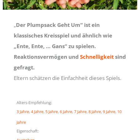
„
Der Plumpsack Geht Um“ ist ein
klassisches Kreisspiel und ähnlich wie
„Ente, Ente, … Gans“ zu spielen.
Reaktionsvermögen und
Schnelligkeit
sind
gefragt.
Eltern schätzen die Einfachheit dieses Spiels.
Alters-Empfehlung:
3 Jahre
, 
4 Jahre
, 
5 Jahre
, 
6 Jahre
, 
7 Jahre
, 
8 Jahre
, 
9 Jahre
, 
10
Jahre
Eigenschaft:
Austoben