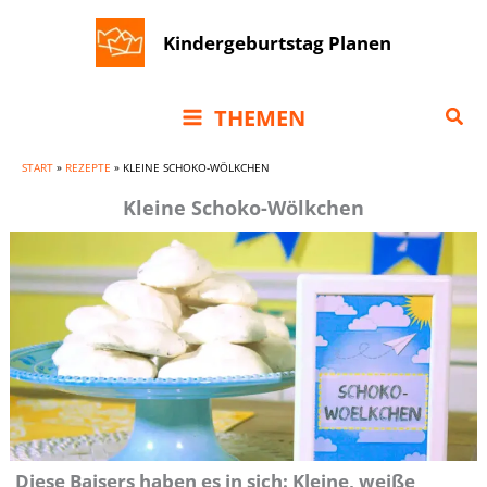
Zum
Kindergeburtstag Planen
Inhalt
springen
Suc
THEMEN
START
»
REZEPTE
»
KLEINE SCHOKO-WÖLKCHEN
Kleine Schoko-Wölkchen
Diese Baisers haben es in sich: Kleine, weiße