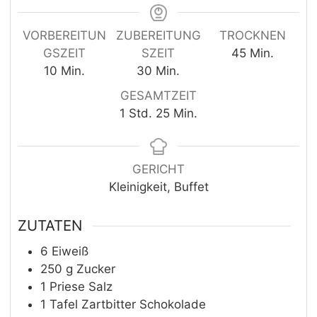
VORBEREITUN
ZUBEREITUNG
TROCKNEN
Minuten
GSZEIT
SZEIT
45
Min.
Minuten
Minuten
10
Min.
30
Min.
GESAMTZEIT
Stunde
Minuten
1
Std.
25
Min.
GERICHT
Kleinigkeit, Buffet
ZUTATEN
6
Eiweiß
250
g
Zucker
1
Priese
Salz
1
Tafel
Zartbitter Schokolade