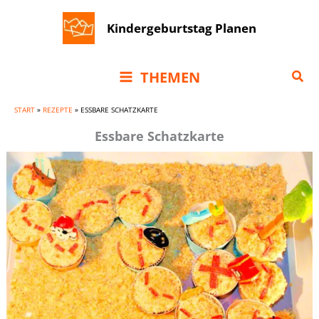
Zum
Kindergeburtstag Planen
Inhalt
springen
Suc
THEMEN
START
»
REZEPTE
»
ESSBARE SCHATZKARTE
Essbare Schatzkarte