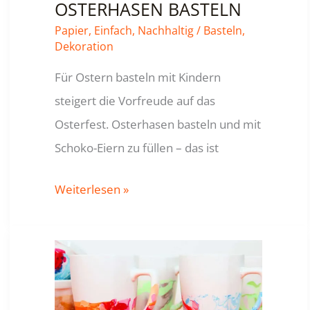
OSTERHASEN BASTELN
Papier
,
Einfach
,
Nachhaltig
/
Basteln
,
Dekoration
Für Ostern basteln mit Kindern
steigert die Vorfreude auf das
Osterfest. Osterhasen basteln und mit
Schoko-Eiern zu füllen – das ist
OSTERN
Weiterlesen »
BASTELN
–
OSTERHASEN
BASTELN