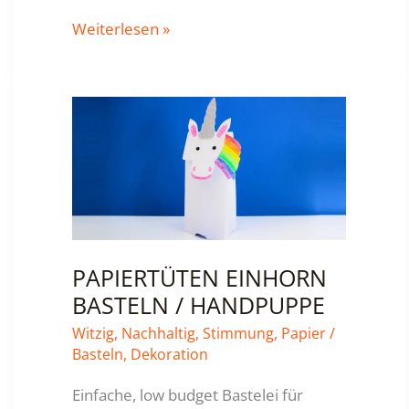
EINHORN-
Weiterlesen »
STECKENPFERD
PAPIERTÜTEN EINHORN
BASTELN / HANDPUPPE
Witzig
,
Nachhaltig
,
Stimmung
,
Papier
/
Basteln
,
Dekoration
Einfache, low budget Bastelei für