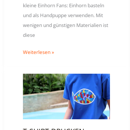
kleine Einhorn Fans: Einhorn basteln
und als Handpuppe verwenden. Mit
wenigen und günstigen Materialien ist
diese
PAPIERTÜTEN
Weiterlesen »
EINHORN
BASTELN
/
HANDPUPPE