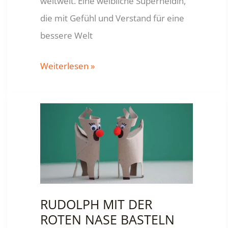
weltweit. Eine weibliche Superheldin,
die mit Gefühl und Verstand für eine
bessere Welt
WONDER
Weiterlesen »
WOMAN
TIARA/
STIRNBAND
RUDOLPH MIT DER
ROTEN NASE BASTELN