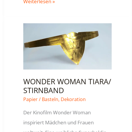
MEERJUNGFRAU
Weiterlesen »
/
MEERES-
KÖNIGIN
KRONE
WONDER WOMAN TIARA/
STIRNBAND
Papier
/
Basteln
,
Dekoration
Der Kinofilm Wonder Woman
inspiriert Mädchen und Frauen