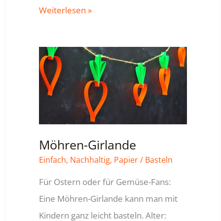
Laserschwert
Weiterlesen »
/
Lichtschwert
wie
Star
Wars
Möhren-Girlande
Einfach
,
Nachhaltig
,
Papier
/
Basteln
Für Ostern oder für Gemüse-Fans:
Eine Möhren-Girlande kann man mit
Kindern ganz leicht basteln. Alter: