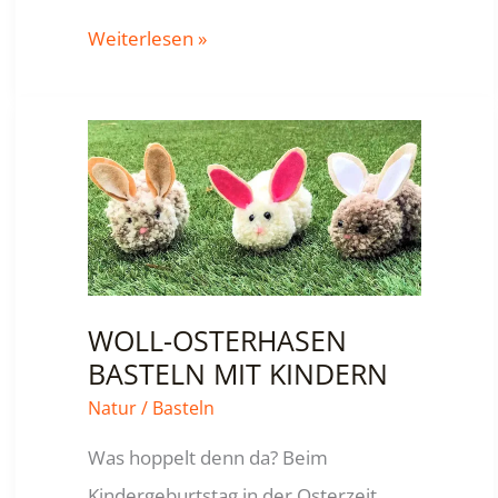
SCHNEEFLOCKEN
Weiterlesen »
BASTELN
WOLL-OSTERHASEN
BASTELN MIT KINDERN
Natur
/
Basteln
Was hoppelt denn da? Beim
Kindergeburtstag in der Osterzeit