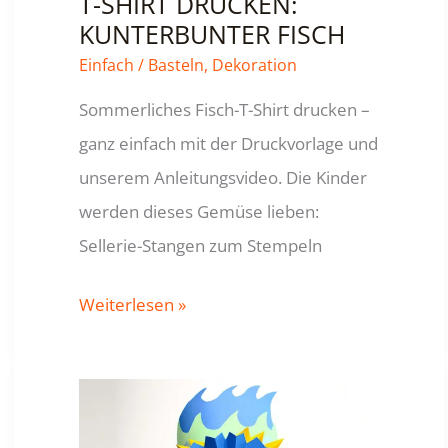
T-SHIRT DRUCKEN:
KUNTERBUNTER FISCH
Einfach
/
Basteln
,
Dekoration
Sommerliches Fisch-T-Shirt drucken –
ganz einfach mit der Druckvorlage und
unserem Anleitungsvideo. Die Kinder
werden dieses Gemüse lieben:
Sellerie-Stangen zum Stempeln
T-
Weiterlesen »
SHIRT
DRUCKEN:
KUNTERBUNTER
FISCH