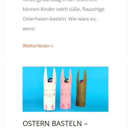
können Kinder solch süße, flauschige
Osterhasen basteln. Wie wäre es,
wenn
WOLL-
Weiterlesen »
OSTERHASEN
BASTELN
MIT
KINDERN
OSTERN BASTELN –