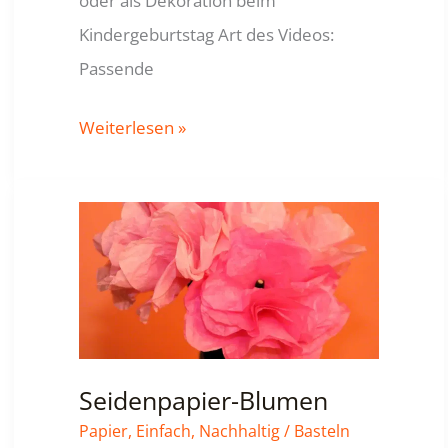
oder als Dekoration beim
Kindergeburtstag Art des Videos:
Passende
Weihnachtssterne
Weiterlesen »
aus
Papiertüten
Seidenpapier-Blumen
Papier
,
Einfach
,
Nachhaltig
/
Basteln