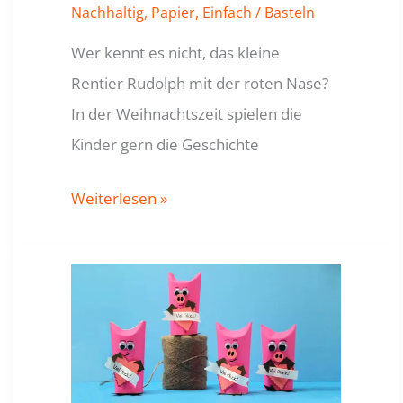
Nachhaltig
,
Papier
,
Einfach
/
Basteln
Wer kennt es nicht, das kleine
Rentier Rudolph mit der roten Nase?
In der Weihnachtszeit spielen die
Kinder gern die Geschichte
RUDOLPH
Weiterlesen »
MIT
DER
ROTEN
NASE
BASTELN