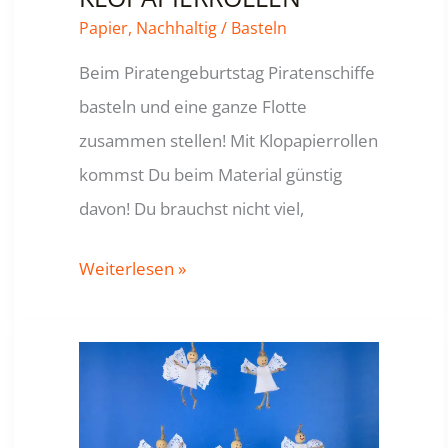
Papier
,
Nachhaltig
/
Basteln
Beim Piratengeburtstag Piratenschiffe
basteln und eine ganze Flotte
zusammen stellen! Mit Klopapierrollen
kommst Du beim Material günstig
davon! Du brauchst nicht viel,
PIRATENSCHIFFE
Weiterlesen »
BASTELN
–
AUS
KLOPAPIERROLLEN