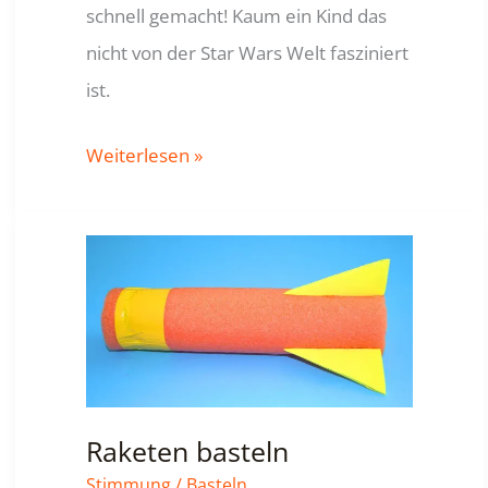
schnell gemacht! Kaum ein Kind das
nicht von der Star Wars Welt fasziniert
ist.
Laserschwert
Weiterlesen »
mit
Licht
Raketen basteln
Stimmung
/
Basteln