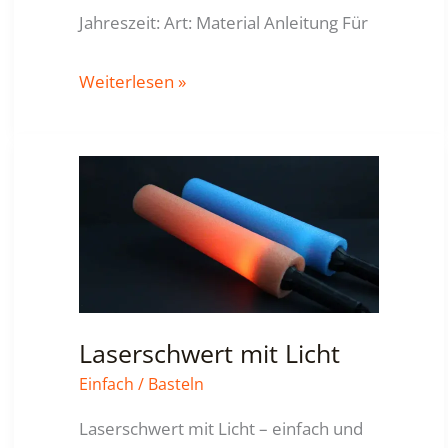
Jahreszeit: Art: Material Anleitung Für
Möhren-
Weiterlesen »
Girlande
Laserschwert mit Licht
Einfach
/
Basteln
Laserschwert mit Licht – einfach und