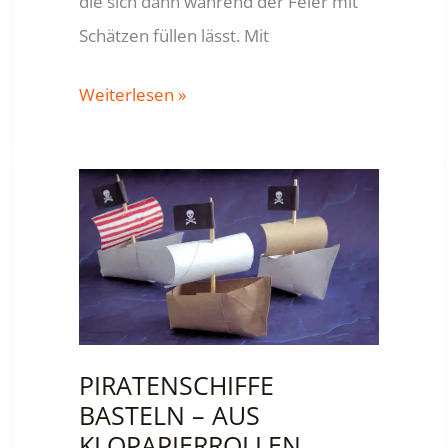
die sich dann während der Feier mit
Schätzen füllen lässt. Mit
PIRATEN
Weiterlesen »
SCHATZTRUHE
PIRATENSCHIFFE
BASTELN – AUS
KLOPAPIERROLLEN