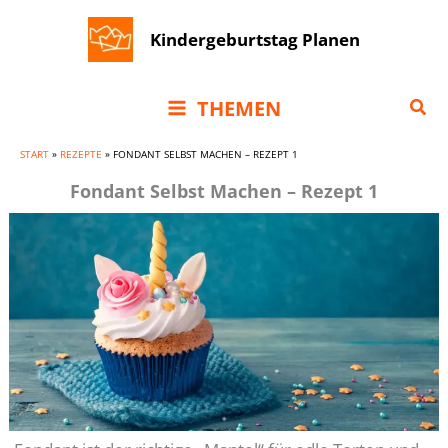
Zum
Kindergeburtstag Planen
Inhalt
springen
Suc
THEMEN
START
»
REZEPTE
»
FONDANT SELBST MACHEN – REZEPT 1
Fondant Selbst Machen – Rezept 1