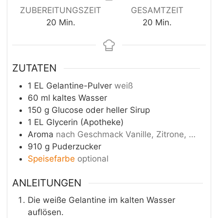
ZUBEREITUNGSZEIT
GESAMTZEIT
Minuten
Minuten
20
Min.
20
Min.
ZUTATEN
1
EL
Gelantine-Pulver
weiß
60
ml
kaltes Wasser
150
g
Glucose oder heller Sirup
1
EL
Glycerin (Apotheke)
Aroma
nach Geschmack Vanille, Zitrone, …
910
g
Puderzucker
Speisefarbe
optional
ANLEITUNGEN
Die weiße Gelantine im kalten Wasser
auflösen.