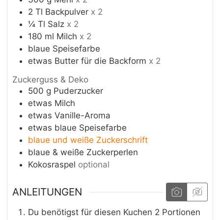
2
Tl
Backpulver
x 2
¼
Tl
Salz
x 2
180
ml
Milch
x 2
blaue Speisefarbe
etwas
Butter für die Backform
x 2
Zuckerguss & Deko
500
g
Puderzucker
etwas
Milch
etwas
Vanille-Aroma
etwas
blaue Speisefarbe
blaue und weiße Zuckerschrift
blaue & weiße Zuckerperlen
Kokosraspel
optional
ANLEITUNGEN
Du benötigst für diesen Kuchen 2 Portionen