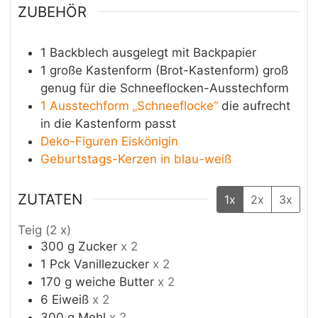
ZUBEHÖR
1 Backblech
ausgelegt mit Backpapier
1 große Kastenform (Brot-Kastenform)
groß
genug für die Schneeflocken-Ausstechform
1 Ausstechform „Schneeflocke“
die aufrecht
in die Kastenform passt
Deko-Figuren Eiskönigin
Geburtstags-Kerzen in blau-weiß
ZUTATEN
1x
2x
3x
Teig (2 x)
300
g
Zucker
x 2
1
Pck
Vanillezucker
x 2
170
g
weiche Butter
x 2
6
Eiweiß
x 2
300
g
Mehl
x 2