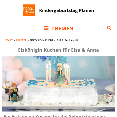
Zum
Kindergeburtstag Planen
Inhalt
springen
Suc
THEMEN
START
»
REZEPTE
»
EISKÖNIGIN KUCHEN FÜR ELSA & ANNA
Eiskönigin Kuchen für Elsa & Anna
Ein Eiskönigin Kuchen für die Geburtstagsfeier