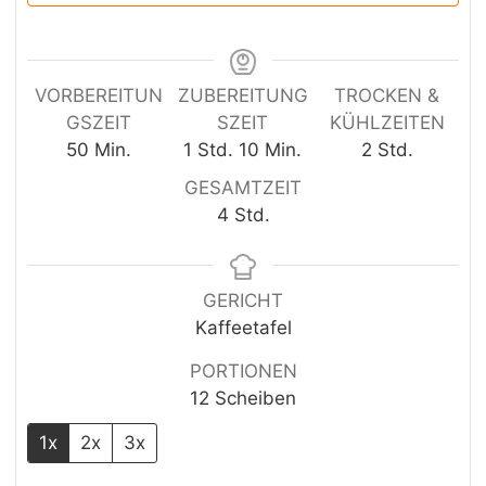
VORBEREITUN
ZUBEREITUNG
TROCKEN &
GSZEIT
SZEIT
KÜHLZEITEN
Minuten
Stunde
Minuten
Stunden
50
Min.
1
Std.
10
Min.
2
Std.
GESAMTZEIT
Stunden
4
Std.
GERICHT
Kaffeetafel
PORTIONEN
12
Scheiben
1x
2x
3x