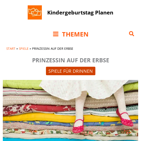
Zum
Kindergeburtstag Planen
Inhalt
springen
Suc
THEMEN
START
»
SPIELE
»
PRINZESSIN AUF DER ERBSE
PRINZESSIN AUF DER ERBSE
SPIELE FÜR DRINNEN