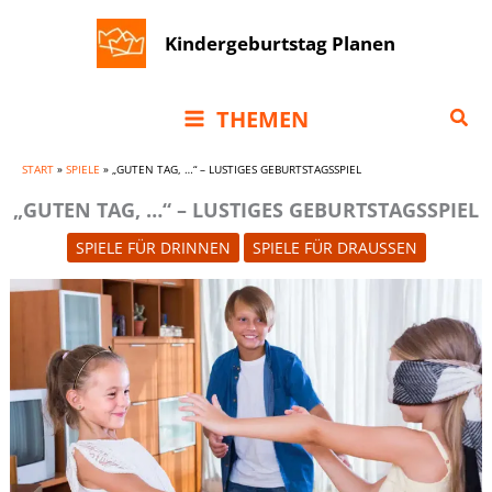
Zum
Kindergeburtstag Planen
Inhalt
springen
Suc
THEMEN
START
»
SPIELE
»
„GUTEN TAG, …“ – LUSTIGES GEBURTSTAGSSPIEL
„GUTEN TAG, …“ – LUSTIGES GEBURTSTAGSSPIEL
SPIELE FÜR DRINNEN
SPIELE FÜR DRAUSSEN