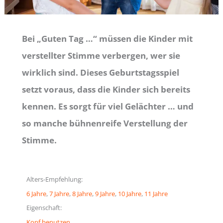
Bei „Guten Tag …“ müssen die Kinder mit
verstellter Stimme verbergen, wer sie
wirklich sind. Dieses Geburtstagsspiel
setzt voraus, dass die Kinder sich bereits
kennen. Es sorgt für viel Gelächter … und
so manche bühnenreife Verstellung der
Stimme.
Alters-Empfehlung:
6 Jahre
, 
7 Jahre
, 
8 Jahre
, 
9 Jahre
, 
10 Jahre
, 
11 Jahre
Eigenschaft:
Kopf benutzen