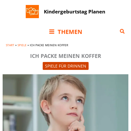
Zum
Kindergeburtstag Planen
Inhalt
springen
Suc
THEMEN
START
»
SPIELE
»
ICH PACKE MEINEN KOFFER
ICH PACKE MEINEN KOFFER
SPIELE FÜR DRINNEN