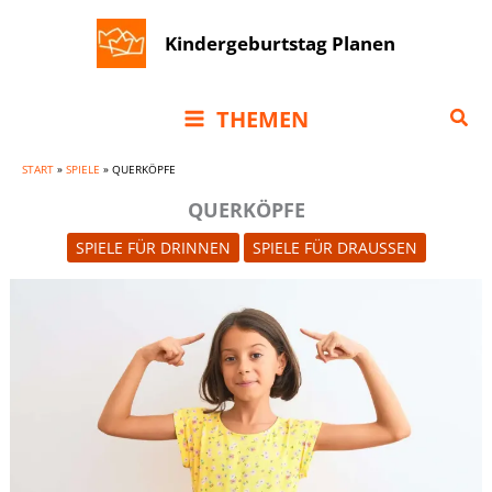
Zum
Kindergeburtstag Planen
Inhalt
springen
Suc
THEMEN
START
»
SPIELE
»
QUERKÖPFE
QUERKÖPFE
SPIELE FÜR DRINNEN
SPIELE FÜR DRAUSSEN