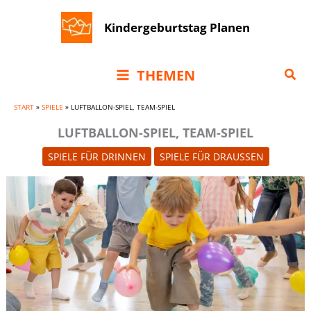
Zum
Kindergeburtstag Planen
Inhalt
springen
Suc
THEMEN
START
»
SPIELE
»
LUFTBALLON-SPIEL, TEAM-SPIEL
LUFTBALLON-SPIEL, TEAM-SPIEL
SPIELE FÜR DRINNEN
SPIELE FÜR DRAUSSEN