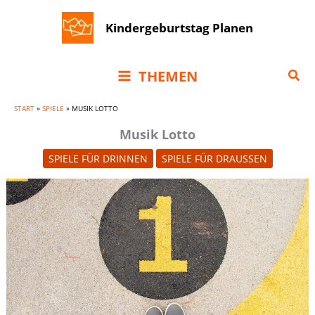
Zum
Kindergeburtstag Planen
Inhalt
springen
Suc
THEMEN
START
»
SPIELE
»
MUSIK LOTTO
Musik Lotto
SPIELE FÜR DRINNEN
SPIELE FÜR DRAUSSEN