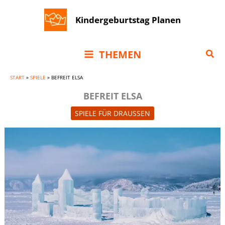
Zum
Kindergeburtstag Planen
Inhalt
springen
Suc
THEMEN
START
»
SPIELE
»
BEFREIT ELSA
BEFREIT ELSA
SPIELE FÜR DRAUSSEN