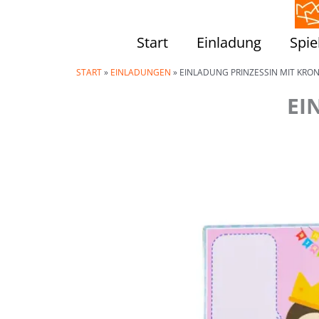
Zum
Inhalt
Start
Einladung
Spie
springen
START
»
EINLADUNGEN
»
EINLADUNG PRINZESSIN MIT KRO
EI