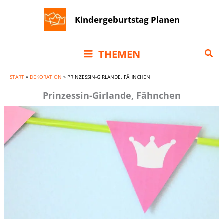
Zum
Kindergeburtstag Planen
Inhalt
springen
Suc
THEMEN
START
»
DEKORATION
»
PRINZESSIN-GIRLANDE, FÄHNCHEN
Prinzessin-Girlande, Fähnchen